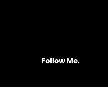
Follow Me.